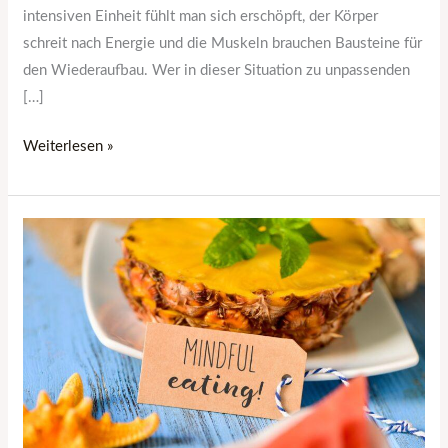
intensiven Einheit fühlt man sich erschöpft, der Körper
schreit nach Energie und die Muskeln brauchen Bausteine für
den Wiederaufbau. Wer in dieser Situation zu unpassenden
[…]
Weiterlesen »
Was
wirklich
hinter
dem
Trend
„Clean
Eating“
steckt