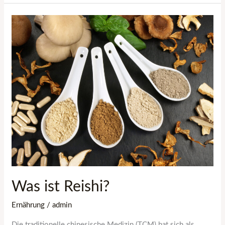
Was
ist
Reishi?
Was ist Reishi?
Ernährung
/
admin
Die traditionelle chinesische Medizin (TCM) hat sich als