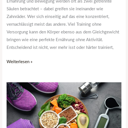
Ernährung und Bewegung werden oft als zwei getrennte
Säulen betrachtet – dabei greifen sie ineinander wie
Zahnräder. Wer sich einseitig auf das eine konzentriert,
vernachlässigt meist das andere. Viel Training ohne
Versorgung kann den Körper ebenso aus dem Gleichgewicht
bringen wie eine perfekte Ernährung ohne Aktivität.
Entscheidend ist nicht, wer mehr isst oder härter trainiert,
Weiterlesen »
Der
Einfluss
der
Ernährung
auf
die