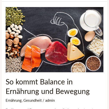
So
kommt
Balance
in
Ernährung
und
Bewegung
So kommt Balance in
Ernährung und Bewegung
Ernährung
,
Gesundheit
/
admin