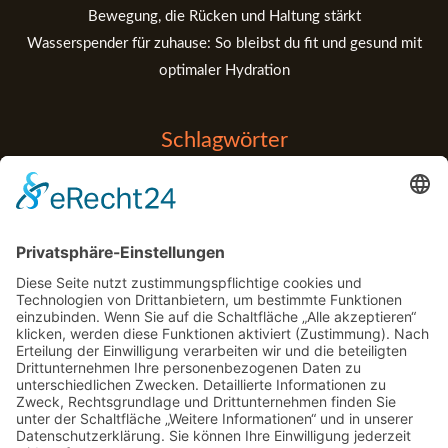
Bewegung, die Rücken und Haltung stärkt
Wasserspender für zuhause: So bleibst du fit und gesund mit
optimaler Hydration
Schlagwörter
Balance
Entspannung
Anfänger
Apps
Bouldern
Detox
Fitness Tipps
Fehler
Fitness Tips
Gadgets
Garten
Kraftaufbau
Gym
Handball
Klettern
Marketing
Medizin
Muskelaufbau
Motorrad
motorsport
MTT
Physio
Pool
Regeneration
Post-Workout
Rehabilitation
rennen
Schatten
Technologie
Tools
Sport
Stabilität
Unterstützung
Yoga