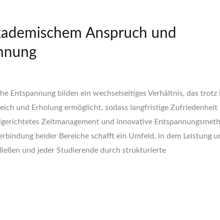
kademischem Anspruch und
annung
 Entspannung bilden ein wechselseitiges Verhältnis, das trotz
ch und Erholung ermöglicht, sodass langfristige Zufriedenheit
ielgerichtetes Zeitmanagement und innovative Entspannungsmet
erbindung beider Bereiche schafft ein Umfeld, in dem Leistung u
eßen und jeder Studierende durch strukturierte