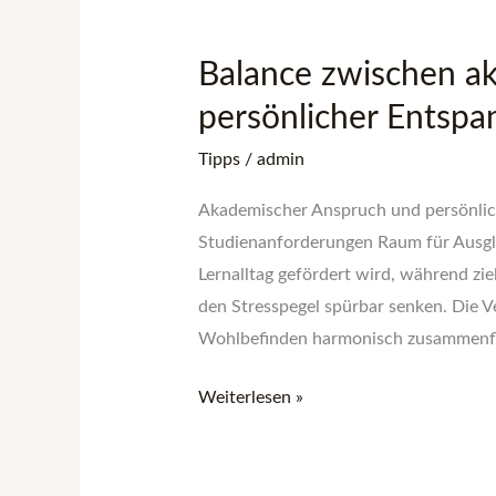
Balance
zwischen
Balance zwischen a
akademischem
Anspruch
persönlicher Entsp
und
Tipps
/
admin
persönlicher
Entspannung
Akademischer Anspruch und persönliche
Studienanforderungen Raum für Ausglei
Lernalltag gefördert wird, während z
den Stresspegel spürbar senken. Die V
Wohlbefinden harmonisch zusammenfli
Weiterlesen »