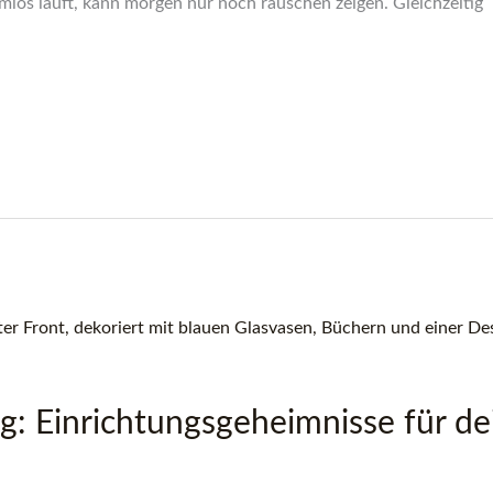
los läuft, kann morgen nur noch rauschen zeigen. Gleichzeitig
g: Einrichtungsgeheimnisse für de