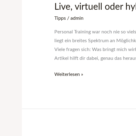
Live, virtuell oder 
oder
hybrid?
Tipps
/
admin
Finde
Personal Training war noch nie so vie
dein
liegt ein breites Spektrum an Möglich
Trainings-
Viele fragen sich: Was bringt mich wir
Match!
Artikel hilft dir dabei, genau das her
Weiterlesen »