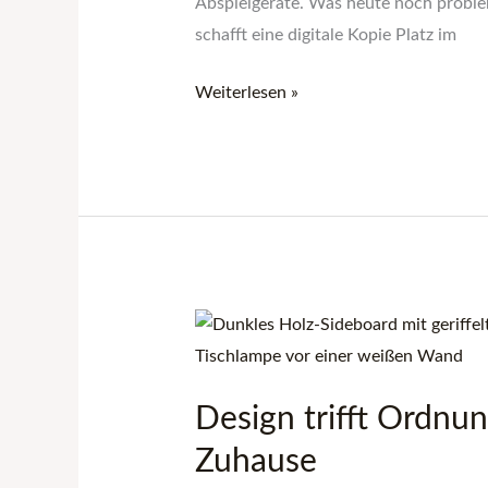
Abspielgeräte. Was heute noch problem
schafft eine digitale Kopie Platz im
Weiterlesen »
Design
trifft
Ordnung:
Design trifft Ordnun
Einrichtungsgeheimnisse
für
Zuhause
dein