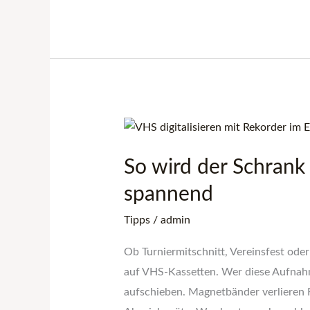
So
wird
So wird der Schrank 
der
Schrank
spannend
voller
Tipps
/
admin
Sportkassetten
wieder
Ob Turniermitschnitt, Vereinsfest od
spannend
auf VHS‑Kassetten. Wer diese Aufnahme
aufschieben. Magnetbänder verlieren Fa