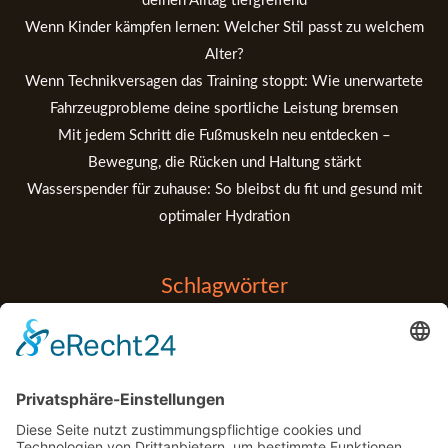
deinen Alltag tiefgreifend
Wenn Kinder kämpfen lernen: Welcher Stil passt zu welchem
Alter?
Wenn Technikversagen das Training stoppt: Wie unerwartete
Fahrzeugprobleme deine sportliche Leistung bremsen
Mit jedem Schritt die Fußmuskeln neu entdecken –
Bewegung, die Rücken und Haltung stärkt
Wasserspender für zuhause: So bleibst du fit und gesund mit
optimaler Hydration
Schlagwörter
Balance
Entspannung
Anfänger
Apps
Bouldern
Detox
Fitness Tipps
Fehler
Fitness Tips
Gadgets
Garten
Kraftaufbau
Gym
Handball
Klettern
Marketing
Medizin