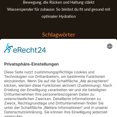
Bewegung, die Rücken und Haltung stärkt
Wasserspender für zuhause: So bleibst du fit und gesund mit
optimaler Hydration
Schlagwörter
Balance
Entspannung
Anfänger
Apps
Bouldern
Detox
Fehler
Fitness Tipps
Fitness Tips
Gadgets
Garten
Gym
Handball
Kraftaufbau
Klettern
Marketing
Medizin
Motorrad
motorsport
Muskelaufbau
MTT
Physio
Pool
Post-Workout
Regeneration
Rehabilitation
rennen
Schatten
Sport
Stabilität
Technologie
Tools
Unterstützung
Yoga