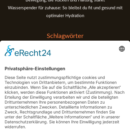
Bewegung, die Rücken und Haltung stärkt
Wasserspender für zuhause: So bleibst du fit und gesund mit
optimaler Hydration
Schlagwörter
Balance
Entspannung
Anfänger
Apps
Bouldern
Detox
Fitness Tipps
Fehler
Fitness Tips
Gadgets
Garten
Kraftaufbau
Gym
Handball
Klettern
Marketing
Medizin
Muskelaufbau
Motorrad
motorsport
MTT
Physio
Pool
Regeneration
Post-Workout
Rehabilitation
rennen
Schatten
Technologie
Tools
Sport
Stabilität
Unterstützung
Yoga