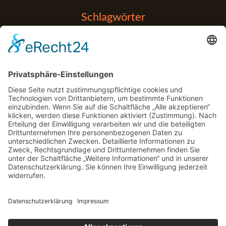
Schlagwörter
Balance
Entspannung
Anfänger
Apps
Bouldern
Detox
Fitness Tipps
Fehler
Fitness Tips
Gadgets
Garten
Kraftaufbau
Gym
Handball
Klettern
Marketing
Medizin
Muskelaufbau
Motorrad
motorsport
MTT
Physio
Pool
Regeneration
Post-Workout
Rehabilitation
rennen
Schatten
Technologie
Tools
Sport
Stabilität
Unterstützung
Yoga