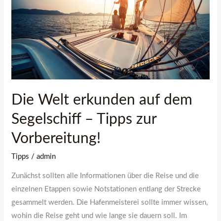
dem
Segelschiff
–
Tipps
zur
Vorbereitung!
Die Welt erkunden auf dem
Segelschiff – Tipps zur
Vorbereitung!
Tipps
/
admin
Zunächst sollten alle Informationen über die Reise und die
einzelnen Etappen sowie Notstationen entlang der Strecke
gesammelt werden. Die Hafenmeisterei sollte immer wissen,
wohin die Reise geht und wie lange sie dauern soll. Im