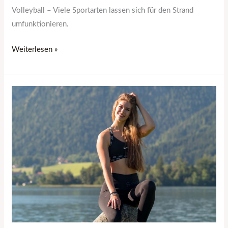
Volleyball – Viele Sportarten lassen sich für den Strand
umfunktionieren.
Weiterlesen »
Das
richtige
Maß
beim
Fitness:
So
oft
solltest
du
ins