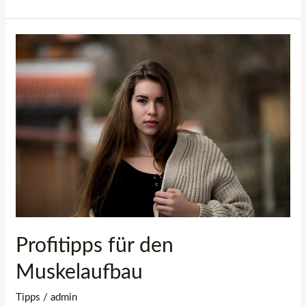
Profitipps
für
den
Muskelaufbau
Profitipps für den
Muskelaufbau
Tipps
/
admin