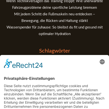
Wenn Technikversagen das Training stoppt: Wie unerwartete
Fahrzeugprobleme deine sportliche Leistung bremsen
Mit jedem Schritt die Fußmuskeln neu entdecken –
Bewegung, die Rücken und Haltung stärkt
Wasserspender für zuhause: So bleibst du fit und gesund mit
optimaler Hydration
Schlagwörter
Balance
Entspannung
Anfänger
Apps
Bouldern
Detox
Fitness Tipps
Fehler
Fitness Tips
Gadgets
Garten
Kraftaufbau
Gym
Handball
Klettern
Marketing
Medizin
Muskelaufbau
Motorrad
motorsport
MTT
Physio
Pool