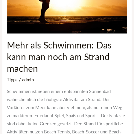
man
noch
am
Strand
machen
Mehr als Schwimmen: Das
kann man noch am Strand
machen
Tipps
/
admin
Schwimmen ist neben einem entspannten Sonnenbad
wahrscheinlich die häufigste Aktivität am Strand. Der
Vorläufer zum Meer kann aber viel mehr, als nur einen Weg
zu markieren. Er erlaubt Spiel, Spaß und Sport – Der Fantasie
sind dabei keine Grenzen gesetzt. Den Strand für sportliche
Aktivitäten nutzen Beach-Tennis, Beach-Soccer und Beach-