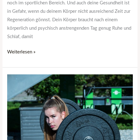
noch im sportlichen Bereich. Und auch deine Gesundheit ist
in Gefahr, wenn du deinem Körper nicht ausreichend Zeit zur
Regeneration gönnst. Dein Körper braucht nach einem
körperlich und psychisch anstrengenden Tag genug Ruhe und
Schlaf, damit
Weiterlesen »
Fehler
beim
Sport
–
Worauf
man
achten
sollte