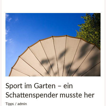
Sport
im
Garten
–
ein
Schattenspender
musste
her
Sport im Garten – ein
Schattenspender musste her
Tipps
/
admin